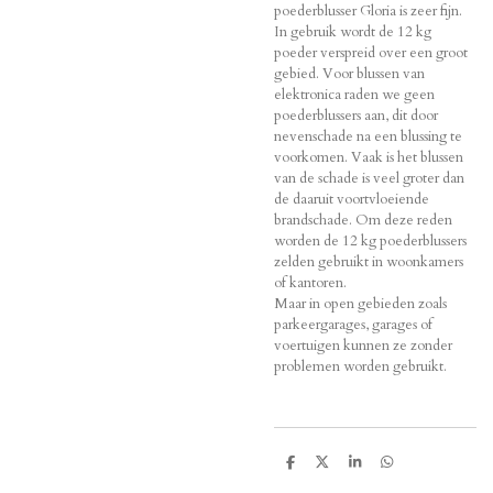
poederblusser Gloria is zeer fijn.
In gebruik wordt de 12 kg
poeder verspreid over een groot
gebied. Voor blussen van
elektronica raden we geen
poederblussers aan, dit door
nevenschade na een blussing te
voorkomen. Vaak is het blussen
van de schade is veel groter dan
de daaruit voortvloeiende
brandschade. Om deze reden
worden de 12 kg poederblussers
zelden gebruikt in woonkamers
of kantoren.
Maar in open gebieden zoals
parkeergarages, garages of
voertuigen kunnen ze zonder
problemen worden gebruikt.
D
D
S
D
e
e
h
e