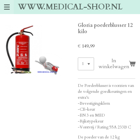
WWW.MEDICAL-SHOP.NL
Ga
direct
naar
de
Gloria poederblusser 12
hoofdinhoud
kilo
€ 149,99
In
winkelwagen
De Poederblusser is voorzien van
de volgende goedkeuringen en
extra’s:
-Bevestigingsklem
-CE-keur
-EN 3 en MED
-Rijkstypekeur
-Vorstvrij / Rating 55A 233B C
De poeder van de 12 kg