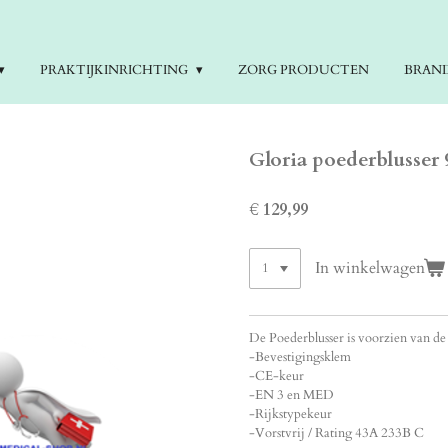
PRAKTIJKINRICHTING
ZORG PRODUCTEN
BRAN
Gloria poederblusser 
€ 129,99
In winkelwagen
De Poederblusser is voorzien van de
-Bevestigingsklem
-CE-keur
-EN 3 en MED
-Rijkstypekeur
-Vorstvrij / Rating 43A 233B C