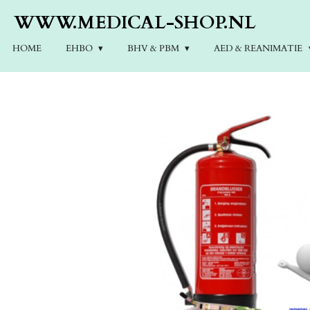
Ga
WWW.MEDICAL-SHOP.NL
direct
naar
HOME
EHBO
BHV & PBM
AED & REANIMATIE
de
hoofdinhoud