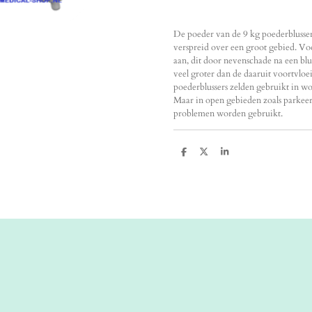
De poeder van de 9 kg poederblusser 
verspreid over een groot gebied. Vo
aan, dit door nevenschade na een blu
veel groter dan de daaruit voortvl
poederblussers zelden gebruikt in w
Maar in open gebieden zoals parkeer
problemen worden gebruikt.
D
D
S
e
e
h
l
e
a
e
l
r
n
e