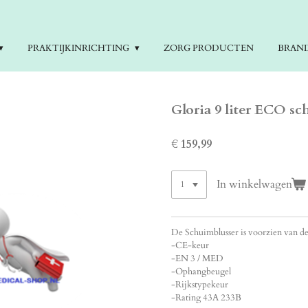
PRAKTIJKINRICHTING
ZORG PRODUCTEN
BRAN
Gloria 9 liter ECO s
€ 159,99
In winkelwagen
De Schuimblusser is voorzien van de
-CE-keur
-EN 3 / MED
-Ophangbeugel
-Rijkstypekeur
-Rating 43A 233B