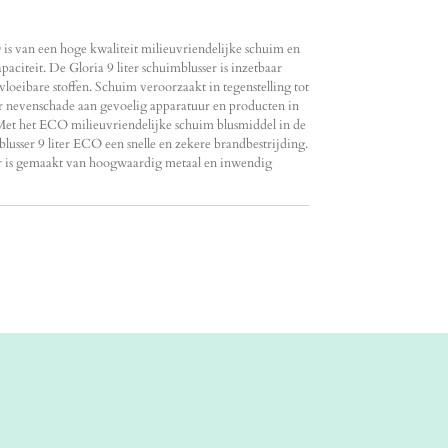
 is van een hoge kwaliteit milieuvriendelijke schuim en
paciteit. De Gloria 9 liter schuimblusser is inzetbaar
 vloeibare stoffen. Schuim veroorzaakt in tegenstelling tot
r nevenschade aan gevoelig apparatuur en producten in
Met het ECO milieuvriendelijke schuim blusmiddel in de
lusser 9 liter ECO een snelle en zekere brandbestrijding.
r is gemaakt van hoogwaardig metaal en inwendig