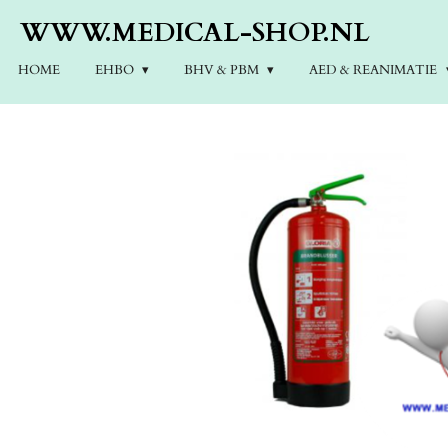
Ga
WWW.MEDICAL-SHOP.NL
direct
naar
HOME
EHBO
BHV & PBM
AED & REANIMATIE
de
hoofdinhoud