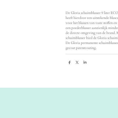
De Gloria schuimblusser 9 liter ECO
heeft hierdoor een uitstekende blusca
voor het blussen van vaste stoffen en
een poederblusser aanzienlijk minde
de directe omgeving van de brand. 
schuimblusser bied de Gloria schuimb
De Gloria permanente schuimblusse
gecoat patentcoating.
D
D
S
e
e
h
l
e
a
e
l
r
n
e