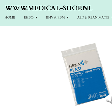
Ga
WWW.MEDICAL-SHOP.NL
direct
naar
HOME
EHBO
BHV & PBM
AED & REANIMATIE
de
hoofdinhoud