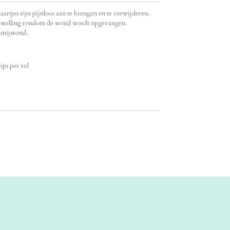
rtjes zijn pijnloos aan te brengen en te verwijderen.
de zwelling rondom de wond wordt opgevangen.
 snijwond.
rips per vel