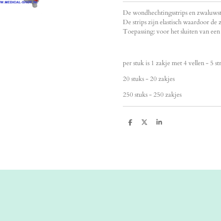
De wondhechtingsstrips en zwaluwstaa
De strips zijn elastisch waardoor 
Toepassing: voor het sluiten van een
per stuk is 1 zakje met 4 vellen - 5 st
20 stuks - 20 zakjes
250 stuks - 250 zakjes
D
D
S
e
e
h
l
e
a
e
l
r
n
e