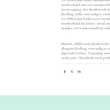
De HEKA plast border eilandpleister i
wondverband, met een waterproof bo
woven ruglaag. Het absorberende k
kleeflaag, welke eenvoudig te verwij
De HEKA plast border is een wondver
wondverband, bij scheur-, schaaf, 
wondjes. Dit wondverband kan onde
Elastisch, zelfklevend, absorberend,
allergene kleeflaag, eenvoudig te ve
afgeronde hoeken. Toepassing: won
en bij acute-, bloedende en/of geï
D
D
S
e
e
h
l
e
a
e
l
r
n
e