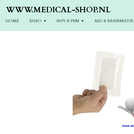
Ga
WWW.MEDICAL-SHOP.NL
direct
naar
HOME
EHBO
BHV & PBM
AED & REANIMATI
de
hoofdinhoud