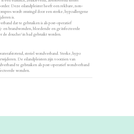
s een elastisch, zelfklevend, absorberend steriel
rder. Deze eilandpleister heeft een rekbare, non-
ompres wordt omringd door een sterke, hypoallergene
deren is.
band dat te gebruiken is als post-operatief
snij- en brandwonden, bloedende en geïnfecteerde
r de douche/ in bad gebruikt worden.
 waterafstotend, steriel wondverband. Sterke, hypo
rwijderen. De eilandpleisters zijn voorzien van
dverband te gebruiken als post-operatief wondverband
nfecteerde wonden.