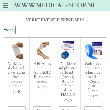
WWW.MEDICAL-SHOP.NL
Ga
direct
naar
de
VERKLEVENDE WINDSELS
hoofdinhoud
Terug
Verkleven
HEKAplas
Zelfkleve
Zelfkleve
d elastisch
t
nd pleister
nd pleister
fixatiewin
ADHESIV
verband -
schuimver
dsel,
E, diverse
(3stuks)
band -
diverse
maten
4,5m x
4,5m x
maten
2,5cm -
6cm -
€ 6,25
blauw
blauw
€ 1,40
HACCP
€ 11,95
€ 5,95