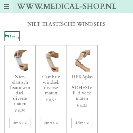
WWW.MEDICAL-SHOP.NL
Ga
direct
naar
de
NIET ELASTISCHE WINDSELS
hoofdinhoud
Terug
Niet-
Cambric
HEKAplas
elastisch
windsel,
t
fixatiewin
diverse
ADHESIV
dsel,
maten
E, diverse
diverse
maten
€ 0,52
maten
€ 6,25
€ 0,29