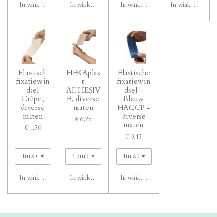
In winkelwagen
In winkelwagen
In winkelwagen
In winkelwagen
Elastisch
HEKAplas
Elastische
fixatiewin
t
fixatiewin
dsel
ADHESIV
dsel -
Crêpe,
E, diverse
Blauw
diverse
maten
HACCP -
maten
diverse
€ 6,25
maten
€ 1,50
€ 0,45
In winkelwagen
In winkelwagen
In winkelwagen