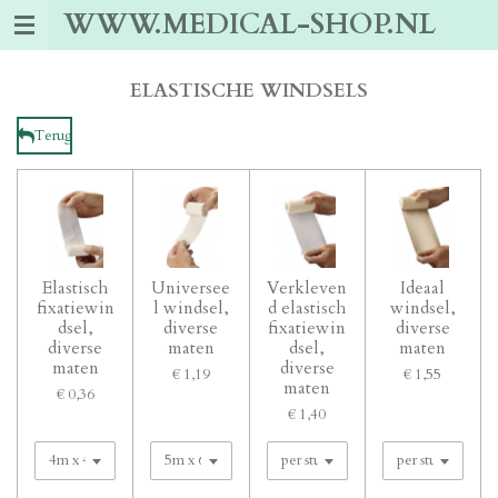
WWW.MEDICAL-SHOP.NL
Ga
direct
naar
de
ELASTISCHE WINDSELS
hoofdinhoud
Terug
Elastisch
Universee
Verkleven
Ideaal
fixatiewin
l windsel,
d elastisch
windsel,
dsel,
diverse
fixatiewin
diverse
diverse
maten
dsel,
maten
maten
diverse
€ 1,19
€ 1,55
maten
€ 0,36
€ 1,40