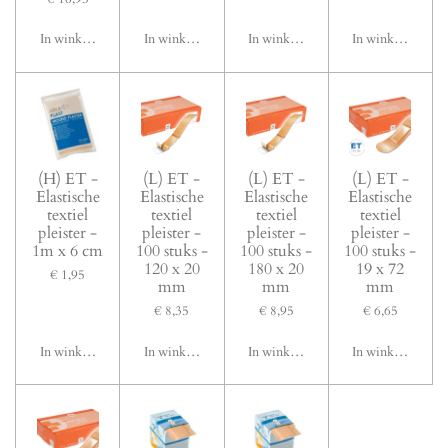
In winkelwagen
In winkelwagen
In winkelwagen
In winkelwagen
(H) ET -
(L) ET -
(L) ET -
(L) ET -
Elastische
Elastische
Elastische
Elastische
textiel
textiel
textiel
textiel
pleister -
pleister -
pleister -
pleister -
1m x 6 cm
100 stuks -
100 stuks -
100 stuks -
120 x 20
180 x 20
19 x 72
€ 1,95
mm
mm
mm
€ 8,35
€ 8,95
€ 6,65
In winkelwagen
In winkelwagen
In winkelwagen
In winkelwagen