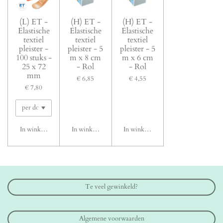
(L) ET -
(H) ET -
(H) ET -
Elastische
Elastische
Elastische
textiel
textiel
textiel
pleister -
pleister - 5
pleister - 5
100 stuks -
m x 8 cm
m x 6 cm
25 x 72
- Rol
- Rol
mm
€ 6,85
€ 4,55
€ 7,80
In winkelwagen
In winkelwagen
In winkelwagen
Te veel gewinkeld?
Algemene voorwaarden