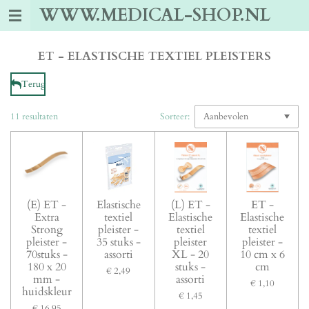
WWW.MEDICAL-SHOP.NL
Ga
direct
naar
de
ET - ELASTISCHE TEXTIEL PLEISTERS
hoofdinhoud
Terug
11 resultaten
Sorteer:
(E) ET -
Elastische
(L) ET -
ET -
Extra
textiel
Elastische
Elastische
Strong
pleister -
textiel
textiel
pleister -
35 stuks -
pleister
pleister -
70stuks -
assorti
XL - 20
10 cm x 6
180 x 20
stuks -
cm
€ 2,49
mm -
assorti
€ 1,10
huidskleur
€ 1,45
€ 16,95