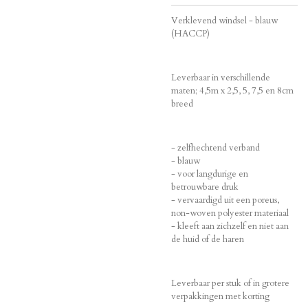
Verklevend windsel - blauw
(HACCP)
Leverbaar in verschillende
maten; 4,5m x 2,5, 5, 7,5 en 8cm
breed
- zelfhechtend verband
- blauw
- voor langdurige en
betrouwbare druk
- vervaardigd uit een poreus,
non-woven polyester materiaal
- kleeft aan zichzelf en niet aan
de huid of de haren
Leverbaar per stuk of in grotere
verpakkingen met korting