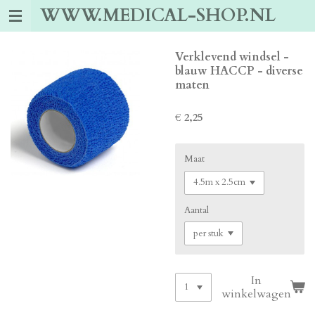
WWW.MEDICAL-SHOP.NL
Ga
direct
naar
de
Verklevend windsel -
hoofdinhoud
blauw HACCP - diverse
maten
€ 2,25
Maat
Aantal
In
winkelwagen