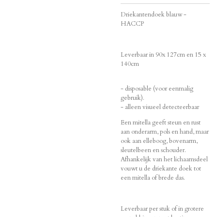
Driekantendoek blauw -
HACCP
Leverbaar in 90x 127cm en 15 x
140cm
- disposable (voor eenmalig
gebruik).
- alleen visueel detecteerbaar
Een mitella geeft steun en rust
aan onderarm, pols en hand, maar
ook aan elleboog, bovenarm,
sleutelbeen en schouder.
Afhankelijk van het lichaamsdeel
vouwt u de driekante doek tot
een mitella of brede das.
Leverbaar per stuk of in grotere