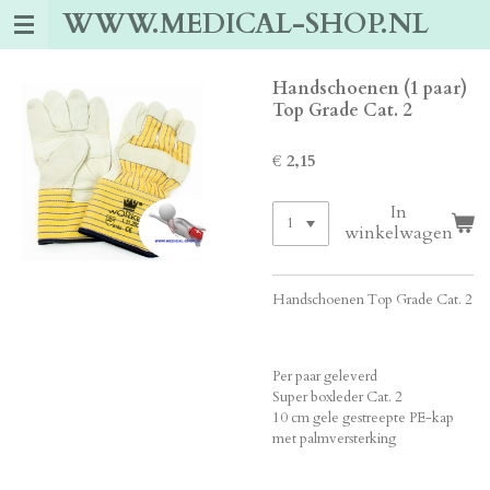
WWW.MEDICAL-SHOP.NL
Ga
direct
naar
de
Handschoenen (1 paar)
hoofdinhoud
Top Grade Cat. 2
€ 2,15
In
winkelwagen
Handschoenen Top Grade Cat. 2
Per paar geleverd
Super boxleder Cat. 2
10 cm gele gestreepte PE-kap
met palmversterking