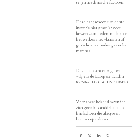
tegen mechanische factoren.
Deze handschoen is in eerste
instantie niet geschikt voor
laswerkzaamheden, noch voor
het werken met vlammen of
grote hoeveelheden gesmolten
materiaal.
Deze handschoen is getest
volgens de Europese richtlijn
89/686/EEG Cat.II N 388/420.
Voor zover bekend bevinden
zich geen bestanddelen in de
handschoen die allergieën
kunnen opwekken.